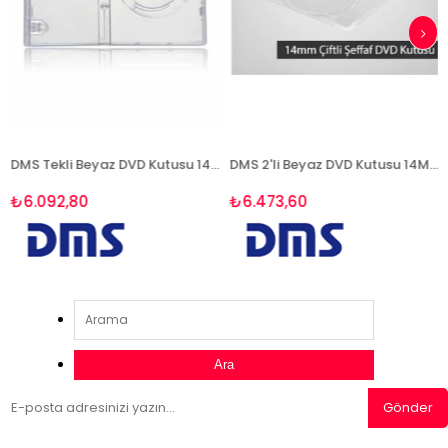
DMS Tekli Beyaz DVD Kutusu 14MM - 100 Adet / Koli
DMS 2'li Beyaz DVD Kutusu 14MM - 100 Adet / Koli
₺6.092,80
₺6.473,60
₺
Ara
Gönder