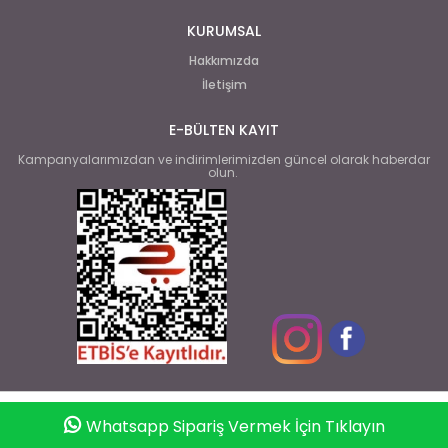
KURUMSAL
Hakkımızda
İletişim
E-BÜLTEN KAYIT
Kampanyalarımızdan ve indirimlerimizden güncel olarak haberdar
olun.
Whatsapp Sipariş Vermek İçin Tıklayın
Anasayfa
Favorilerim
Sepetim
Üye Girişi