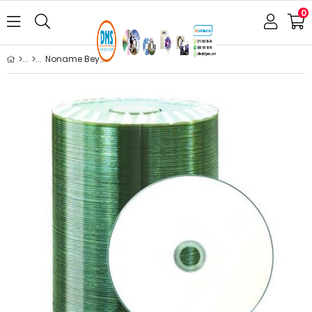
0
Noname Beyaz CD-R, 52X, 700MB, 100'lü Paket