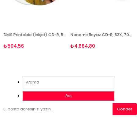
DMS Printable (İnkjet) CD-R, 52X, 700MB, 50'li Paket
Noname Beyaz CD-R, 52X, 700MB, 600 Adet / Koli
₺504,56
₺4.664,80
Ara
Gönder